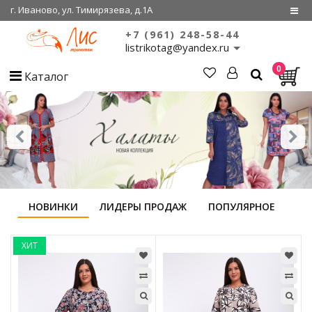
г. Иваново, ул. Тимирязева, д.1А
+7 (961) 248-58-44
Регистрация
listrikotag@yandex.ru
0
Войти
Каталог
О нас
Сертификаты
Совместные
покупки
НОВИНКИ
ЛИДЕРЫ ПРОДАЖ
ПОПУЛЯРНОЕ
ХИТ