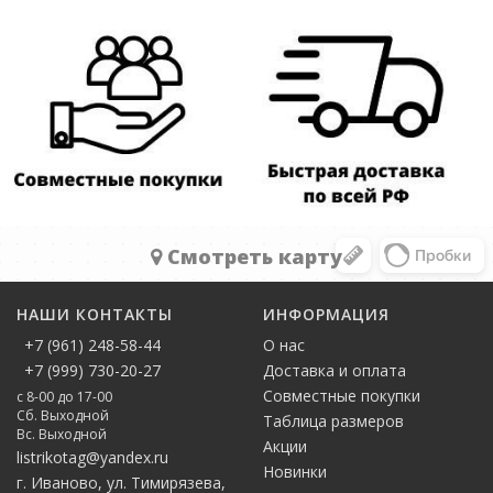
Cмотреть карту
НАШИ КОНТАКТЫ
ИНФОРМАЦИЯ
+7 (961) 248-58-44
О нас
+7 (999) 730-20-27
Доставка и оплата
Совместные покупки
с 8-00 до 17-00
Сб. Выходной
Таблица размеров
Вс. Выходной
Акции
listrikotag@yandex.ru
Новинки
г. Иваново, ул. Тимирязева,