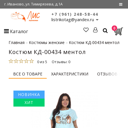
г. Иваново, ул. Тимирязева, д.1А
+7 (961) 248-58-44
Регистрация
listrikotag@yandex.ru
0
Войти
Каталог
О нас
Главная
Костюмы женские
Костюм КД-00434 ментол
Костюм КД-00434 ментол
Сертификаты
0 из 5
Отзывы: 0
Совместные
покупки
ВСЕ О ТОВАРЕ
ХАРАКТЕРИСТИКИ
ОТЗЫВОВ (0)
НОВИНКА
ХИТ