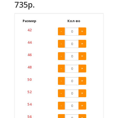
735р.
Размер
Кол-во
42
-
+
44
-
+
46
-
+
48
-
+
50
-
+
52
-
+
54
-
+
56
-
+