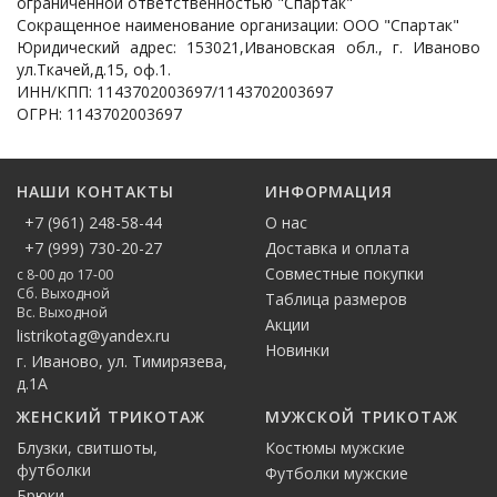
ограниченной ответственностью "Спартак"
Сокращенное наименование организации: ООО "Спартак"
Юридический адрес: 153021,Ивановская обл., г. Иваново
ул.Ткачей,д.15, оф.1.
ИНН/КПП: 1143702003697/1143702003697
ОГРН: 1143702003697
НАШИ КОНТАКТЫ
ИНФОРМАЦИЯ
+7 (961) 248-58-44
О нас
+7 (999) 730-20-27
Доставка и оплата
Совместные покупки
с 8-00 до 17-00
Сб. Выходной
Таблица размеров
Вс. Выходной
Акции
listrikotag@yandex.ru
Новинки
г. Иваново, ул. Тимирязева,
д.1А
ЖЕНСКИЙ ТРИКОТАЖ
МУЖСКОЙ ТРИКОТАЖ
Блузки, свитшоты,
Костюмы мужские
футболки
Футболки мужские
Брюки