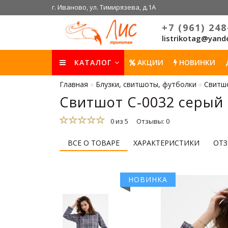
г. Иваново, ул. Тимирязева, д.1А
+7 (961) 248
listrikotag@yand
КАТАЛОГ
АКЦИИ
НОВИНКИ
Главная
Блузки, свитшоты, футболки
Свитшо
Свитшот С-0032 серый
0 из 5
Отзывы: 0
ВСЕ О ТОВАРЕ
ХАРАКТЕРИСТИКИ
ОТЗ
НОВИНКА