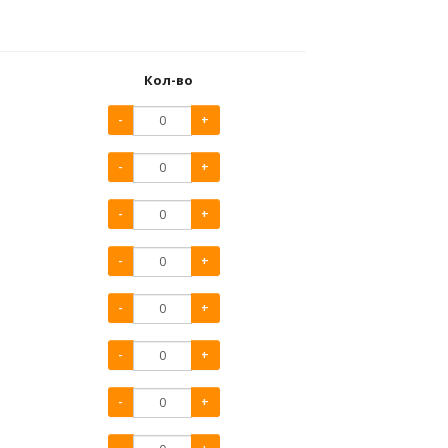
Кол-во
-
+
-
+
-
+
-
+
-
+
-
+
-
+