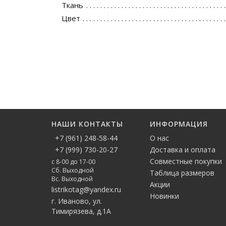
Ткань
Цвет
НАШИ КОНТАКТЫ
ИНФОРМАЦИЯ
+7 (961) 248-58-44
О нас
+7 (999) 730-20-27
Доставка и оплата
Совместные покупки
с 8-00 до 17-00
Сб. Выходной
Таблица размеров
Вс. Выходной
Акции
listrikotag@yandex.ru
Новинки
г. Иваново, ул.
Тимирязева, д.1А