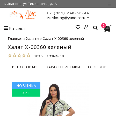
г. Иваново, ул. Тимирязева, д.1А
+7 (961) 248-58-44
Регистрация
listrikotag@yandex.ru
0
Войти
Каталог
О нас
Главная
Халаты
Халат Х-00360 зеленый
Халат Х-00360 зеленый
Сертификаты
0 из 5
Отзывы: 0
Совместные
покупки
ВСЕ О ТОВАРЕ
ХАРАКТЕРИСТИКИ
ОТЗЫВОВ (0)
НОВИНКА
ХИТ