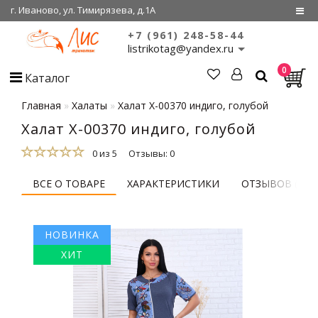
г. Иваново, ул. Тимирязева, д.1А
+7 (961) 248-58-44
Регистрация
listrikotag@yandex.ru
0
Войти
Каталог
О нас
Главная
Халаты
Халат Х-00370 индиго, голубой
Халат Х-00370 индиго, голубой
Сертификаты
0 из 5
Отзывы: 0
Совместные
покупки
ВСЕ О ТОВАРЕ
ХАРАКТЕРИСТИКИ
ОТЗЫВОВ (0)
НОВИНКА
ХИТ