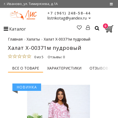
г. Иваново, ул. Тимирязева, д.1А
+7 (961) 248-58-44
Регистрация
listrikotag@yandex.ru
0
Войти
Каталог
О нас
Главная
Халаты
Халат Х-00371м пудровый
Халат Х-00371м пудровый
Сертификаты
0 из 5
Отзывы: 0
Совместные
покупки
ВСЕ О ТОВАРЕ
ХАРАКТЕРИСТИКИ
ОТЗЫВОВ (0)
НОВИНКА