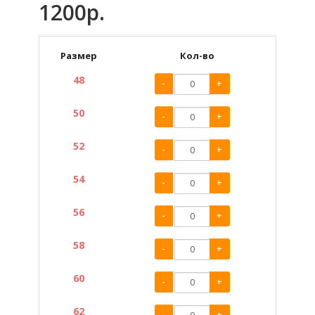
1200р.
Размер
Кол-во
48
-
+
50
-
+
52
-
+
54
-
+
56
-
+
58
-
+
60
-
+
62
-
+