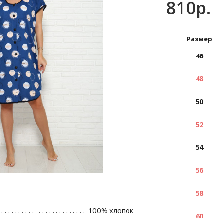
810р.
Размер
46
48
50
52
54
56
58
100% хлопок
60