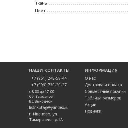
Ткань
Цвет
НАШИ КОНТАКТЫ
ИНФОРМАЦИЯ
+7 (961) 248-58-44
О нас
+7 (999) 730-20-27
Доставка и оплата
Совместные покупки
с 8-00 до 17-00
Сб. Выходной
Таблица размеров
Вс. Выходной
Акции
listrikotag@yandex.ru
Новинки
г. Иваново, ул.
Тимирязева, д.1А