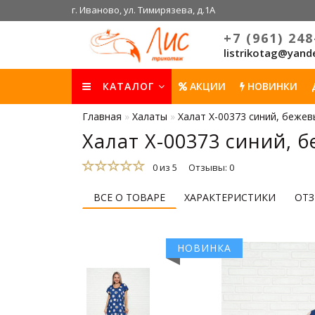
г. Иваново, ул. Тимирязева, д.1А
+7 (961) 248
listrikotag@yand
КАТАЛОГ
АКЦИИ
НОВИНКИ
Главная
Халаты
Халат Х-00373 синий, бежев
Халат Х-00373 синий, 
0 из 5
Отзывы: 0
ВСЕ О ТОВАРЕ
ХАРАКТЕРИСТИКИ
ОТЗ
НОВИНКА