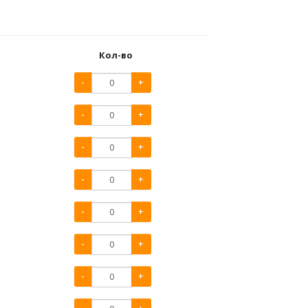
Кол-во
-
+
-
+
-
+
-
+
-
+
-
+
-
+