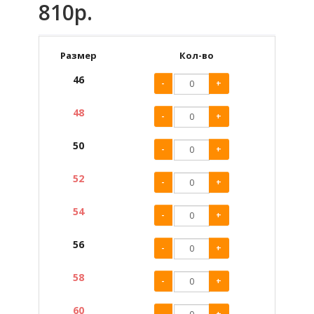
810р.
Размер
Кол-во
46
-
+
48
-
+
50
-
+
52
-
+
54
-
+
56
-
+
58
-
+
60
-
+