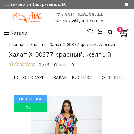
г. Иваново, ул. Тимирязева, д.1А
+7 (961) 248-58-44
Регистрация
listrikotag@yandex.ru
0
Войти
Каталог
О нас
Главная
Халаты
Халат Х-00377 красный, желтый
Халат Х-00377 красный, желтый
Сертификаты
0 из 5
Отзывы: 0
Совместные
покупки
ВСЕ О ТОВАРЕ
ХАРАКТЕРИСТИКИ
ОТЗЫВОВ (0)
НОВИНКА
ХИТ