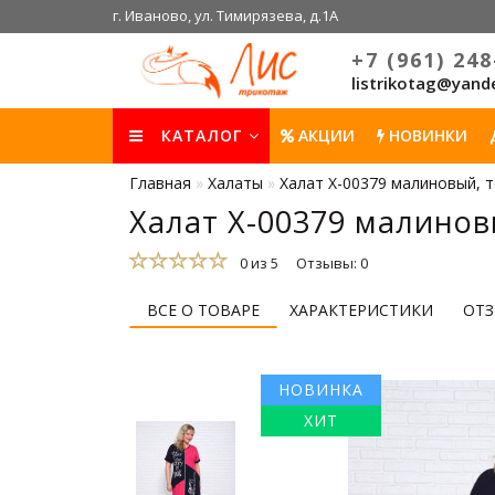
г. Иваново, ул. Тимирязева, д.1А
+7 (961) 248
listrikotag@yand
КАТАЛОГ
АКЦИИ
НОВИНКИ
Главная
Халаты
Халат Х-00379 малиновый, 
Халат Х-00379 малинов
0 из 5
Отзывы: 0
ВСЕ О ТОВАРЕ
ХАРАКТЕРИСТИКИ
ОТЗ
НОВИНКА
ХИТ