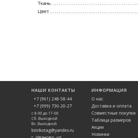
Ткань
Цвет
НАШИ КОНТАКТЫ
ИНФОРМАЦИЯ
+7 (961) 248-58-44
О нас
+7 (999) 730-20-27
Доставка и оплата
Совместные покупки
с 8-00 до 17-00
Сб. Выходной
Таблица размеров
Вс. Выходной
Акции
listrikotag@yandex.ru
Новинки
г. Иваново, ул.