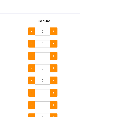
Кол-во
-
+
-
+
-
+
-
+
-
+
-
+
-
+