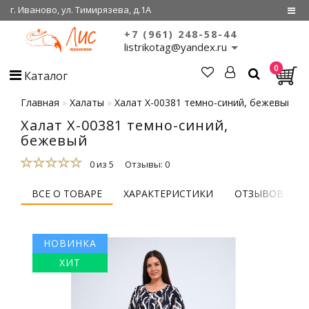
г. Иваново, ул. Тимирязева, д.1А
+7 (961) 248-58-44
Регистрация
listrikotag@yandex.ru
0
Войти
Каталог
О нас
Главная
Халаты
Халат Х-00381 темно-синий, бежевый
Халат Х-00381 темно-синий,
Сертификаты
бежевый
Совместные
покупки
0 из 5
Отзывы: 0
ВСЕ О ТОВАРЕ
ХАРАКТЕРИСТИКИ
ОТЗЫВОВ (0)
НОВИНКА
ХИТ