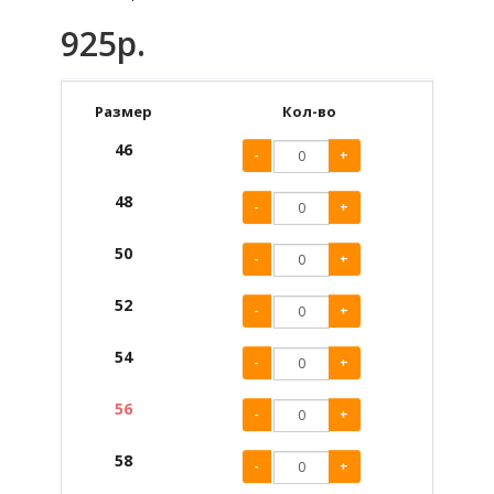
925р.
Размер
Кол-во
46
-
+
48
-
+
50
-
+
52
-
+
54
-
+
56
-
+
58
-
+