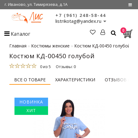
г. Иваново, ул. Тимирязева, д.1А
+7 (961) 248-58-44
Регистрация
listrikotag@yandex.ru
0
Войти
Каталог
О нас
Главная
Костюмы женские
Костюм КД-00450 голубой
Костюм КД-00450 голубой
Сертификаты
0 из 5
Отзывы: 0
Совместные
покупки
ВСЕ О ТОВАРЕ
ХАРАКТЕРИСТИКИ
ОТЗЫВОВ (0)
НОВИНКА
ХИТ