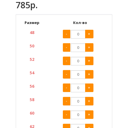
785р.
Размер
Кол-во
48
-
+
50
-
+
52
-
+
54
-
+
56
-
+
58
-
+
60
-
+
62
-
+