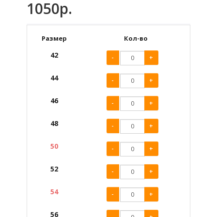
1050р.
Размер
Кол-во
42
-
+
44
-
+
46
-
+
48
-
+
50
-
+
52
-
+
54
-
+
56
-
+