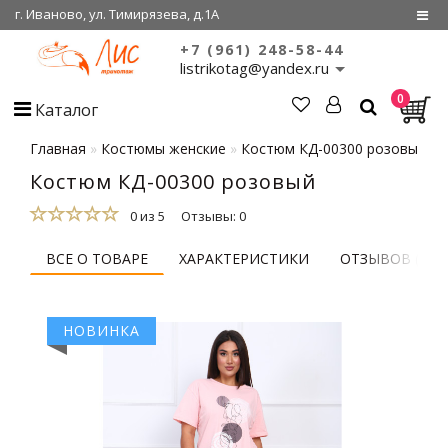
г. Иваново, ул. Тимирязева, д.1А
+7 (961) 248-58-44
Регистрация
listrikotag@yandex.ru
0
Войти
Каталог
О нас
Главная
Костюмы женские
Костюм КД-00300 розовый
Костюм КД-00300 розовый
Сертификаты
0 из 5
Отзывы: 0
Совместные
покупки
ВСЕ О ТОВАРЕ
ХАРАКТЕРИСТИКИ
ОТЗЫВОВ (0)
НОВИНКА