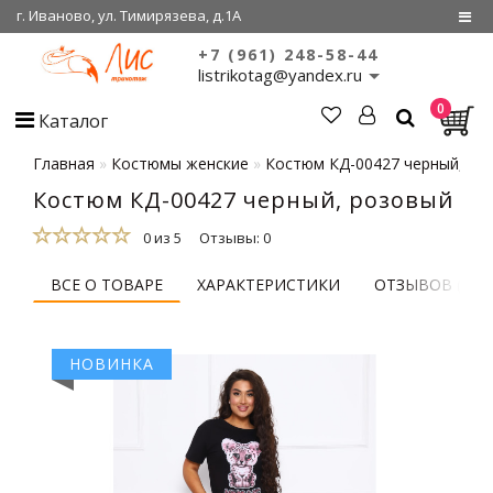
г. Иваново, ул. Тимирязева, д.1А
+7 (961) 248-58-44
Регистрация
listrikotag@yandex.ru
0
Войти
Каталог
О нас
Главная
Костюмы женские
Костюм КД-00427 черный, ро
Костюм КД-00427 черный, розовый
Сертификаты
0 из 5
Отзывы: 0
Совместные
покупки
ВСЕ О ТОВАРЕ
ХАРАКТЕРИСТИКИ
ОТЗЫВОВ (0)
НОВИНКА