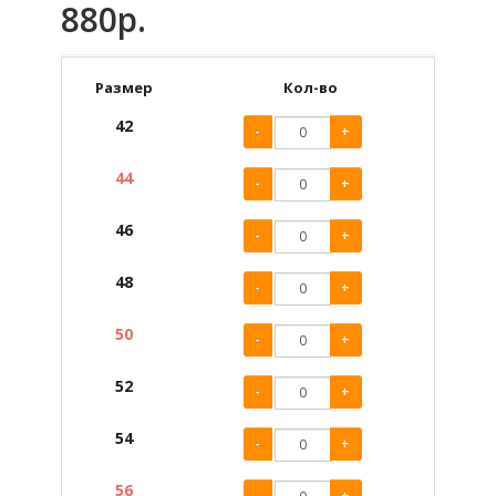
880р.
Размер
Кол-во
42
-
+
44
-
+
46
-
+
48
-
+
50
-
+
52
-
+
54
-
+
56
-
+