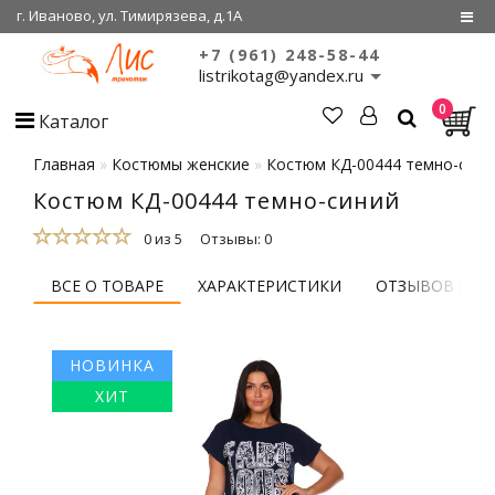
г. Иваново, ул. Тимирязева, д.1А
+7 (961) 248-58-44
Регистрация
listrikotag@yandex.ru
0
Войти
Каталог
О нас
Главная
Костюмы женские
Костюм КД-00444 темно-сини
Костюм КД-00444 темно-синий
Сертификаты
0 из 5
Отзывы: 0
Совместные
покупки
ВСЕ О ТОВАРЕ
ХАРАКТЕРИСТИКИ
ОТЗЫВОВ (0)
НОВИНКА
ХИТ