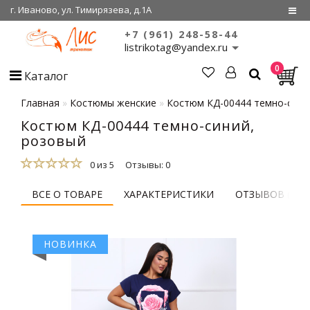
г. Иваново, ул. Тимирязева, д.1А
+7 (961) 248-58-44
Регистрация
listrikotag@yandex.ru
0
Войти
Каталог
О нас
Главная
Костюмы женские
Костюм КД-00444 темно-сини
Костюм КД-00444 темно-синий,
Сертификаты
розовый
Совместные
покупки
0 из 5
Отзывы: 0
ВСЕ О ТОВАРЕ
ХАРАКТЕРИСТИКИ
ОТЗЫВОВ (0)
НОВИНКА