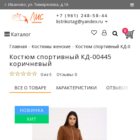
г. Иваново, ул. Тимирязева, д.1А
+7 (961) 248-58-44
Регистрация
listrikotag@yandex.ru
0
Войти
Каталог
О нас
Главная
Костюмы женские
Костюм спортивный КД-00445
Костюм спортивный КД-00445
Сертификаты
коричневый
Совместные
покупки
0 из 5
Отзывы: 0
ВСЕ О ТОВАРЕ
ХАРАКТЕРИСТИКИ
ОТЗЫВОВ (0)
НОВИНКА
ХИТ