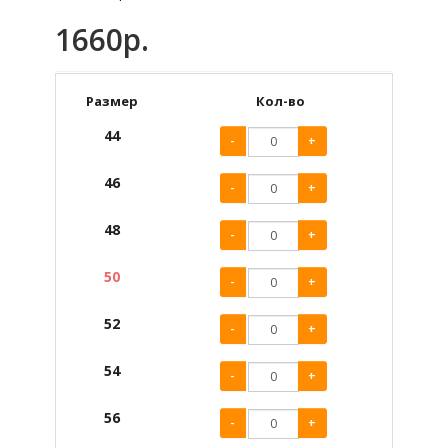
1660р.
Размер
Кол-во
44
-
+
46
-
+
48
-
+
50
-
+
52
-
+
54
-
+
56
-
+