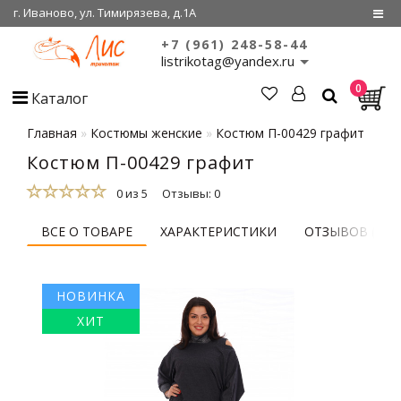
г. Иваново, ул. Тимирязева, д.1А
+7 (961) 248-58-44
Регистрация
listrikotag@yandex.ru
0
Войти
Каталог
О нас
Главная
Костюмы женские
Костюм П-00429 графит
Костюм П-00429 графит
Сертификаты
0 из 5
Отзывы: 0
Совместные
покупки
ВСЕ О ТОВАРЕ
ХАРАКТЕРИСТИКИ
ОТЗЫВОВ (0)
НОВИНКА
ХИТ