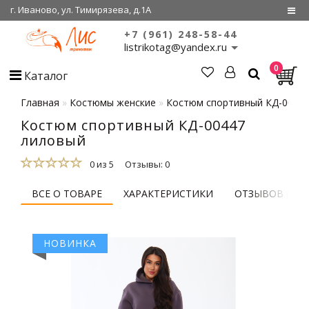
г. Иваново, ул. Тимирязева, д.1А
+7 (961) 248-58-44
Регистрация
listrikotag@yandex.ru
0
Войти
Каталог
О нас
Главная
Костюмы женские
Костюм спортивный КД-0044
Костюм спортивный КД-00447
Сертификаты
лиловый
Совместные
покупки
0 из 5
Отзывы: 0
ВСЕ О ТОВАРЕ
ХАРАКТЕРИСТИКИ
ОТЗЫВОВ (0)
НОВИНКА