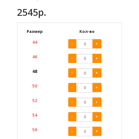
2545р.
Размер
Кол-во
44
-
+
46
-
+
48
-
+
50
-
+
52
-
+
54
-
+
56
-
+