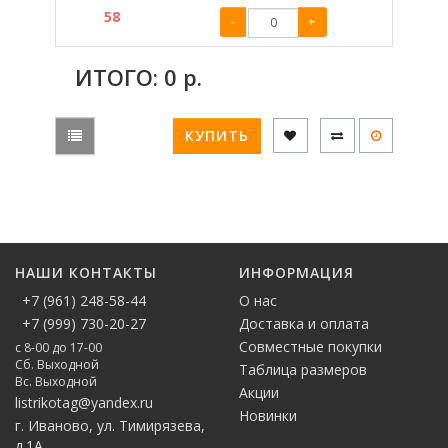
58
-
+
ИТОГО:
0
р.
КУПИТЬ
НАШИ КОНТАКТЫ
ИНФОРМАЦИЯ
+7 (961) 248-58-44
О нас
+7 (999) 730-20-27
Доставка и оплата
Совместные покупки
с 8-00 до 17-00
Сб. Выходной
Таблица размеров
Вс. Выходной
Акции
listrikotag@yandex.ru
Новинки
г. Иваново, ул. Тимирязева,
д.1А