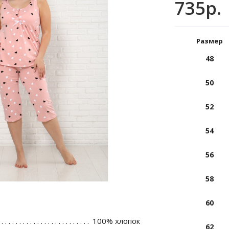
735р.
Размер
48
50
52
54
56
58
60
100% хлопок
62