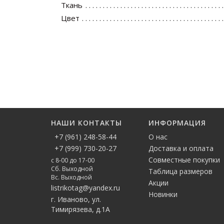
Ткань
Цвет
НАШИ КОНТАКТЫ
ИНФОРМАЦИЯ
+7 (961) 248-58-44
О нас
+7 (999) 730-20-27
Доставка и оплата
Совместные покупки
с 8-00 до 17-00
Сб. Выходной
Таблица размеров
Вс. Выходной
Акции
listrikotag@yandex.ru
Новинки
г. Иваново, ул.
Тимирязева, д.1А