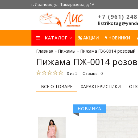
г. Иваново, ул. Тимирязева, д.1А
+7 (961) 248
listrikotag@yand
КАТАЛОГ
АКЦИИ
НОВИНКИ
Главная
Пижамы
Пижама ПЖ-0014 розовый
Пижама ПЖ-0014 розо
0 из 5
Отзывы: 0
ВСЕ О ТОВАРЕ
ХАРАКТЕРИСТИКИ
ОТЗ
НОВИНКА