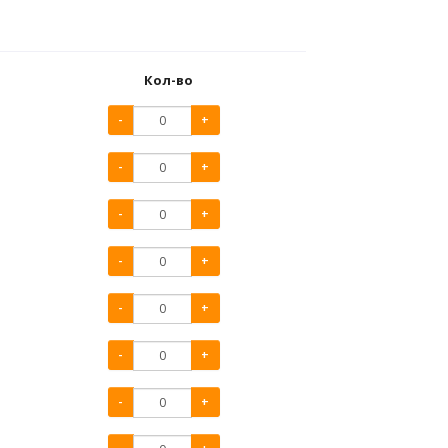
Кол-во
-
+
-
+
-
+
-
+
-
+
-
+
-
+