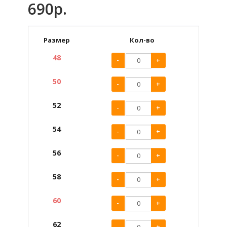
690р.
Размер
Кол-во
48
-
+
50
-
+
52
-
+
54
-
+
56
-
+
58
-
+
60
-
+
62
-
+