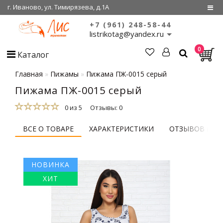
г. Иваново, ул. Тимирязева, д.1А
+7 (961) 248-58-44
Регистрация
listrikotag@yandex.ru
0
Войти
Каталог
О нас
Главная
Пижамы
Пижама ПЖ-0015 серый
Пижама ПЖ-0015 серый
Сертификаты
0 из 5
Отзывы: 0
Совместные
покупки
ВСЕ О ТОВАРЕ
ХАРАКТЕРИСТИКИ
ОТЗЫВОВ (0)
НОВИНКА
ХИТ