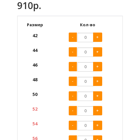
910р.
Размер
Кол-во
42
-
+
44
-
+
46
-
+
48
-
+
50
-
+
52
-
+
54
-
+
56
-
+