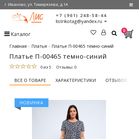
г. Иваново, ул. Тимирязева, д.1А
+7 (961) 248-58-44
Регистрация
listrikotag@yandex.ru
0
Войти
Каталог
О нас
Главная
Платья
Платье П-00465 темно-синий
Платье П-00465 темно-синий
Сертификаты
0 из 5
Отзывы: 0
Совместные
покупки
ВСЕ О ТОВАРЕ
ХАРАКТЕРИСТИКИ
ОТЗЫВОВ (0)
НОВИНКА